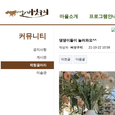
마을소개
프로그램안
커뮤니티
댕댕이들이 놀러와요^^
작성자
버섯구지
21-10-22 10:58
공지사항
게시판
이전글
다음글
체험갤러리
미술관