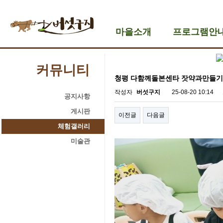
마을소개
프로그램안
커뮤니티
청평 다함께돌본센타 잣약과만들기
작성자
버섯구지
25-08-20 10:14
공지사항
게시판
이전글
다음글
체험갤러리
미술관