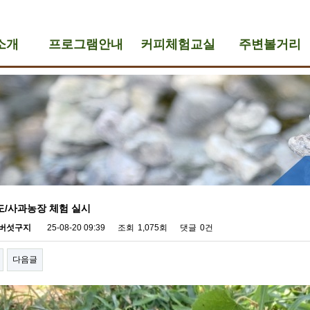
소개
프로그램안내
커피체험교실
주변볼거리
도/사과농장 체험 실시
버섯구지
25-08-20 09:39
조회
1,075회
댓글
0건
다음글