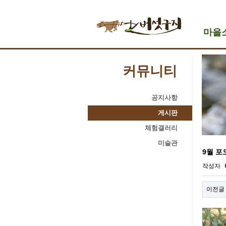
마을
커뮤니티
공지사항
게시판
체험갤러리
미술관
9월 포
작성자
이전글